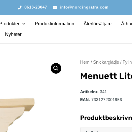
0613-23047
info@nordingratra.com
Produkter
Produktinformation
Återförsäljare
Århun
Nyheter
Hem
/
Snickarglädje
/
Fylln
Menuett Li
Artikelnr:
341
EAN:
7331272001956
Produktbeskrivn