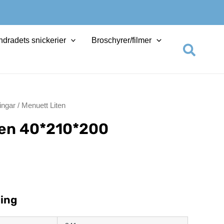
dradets snickerier
Broschyrer/filmer
Sök
ingar
/ Menuett Liten
ten
40*210*200
ing