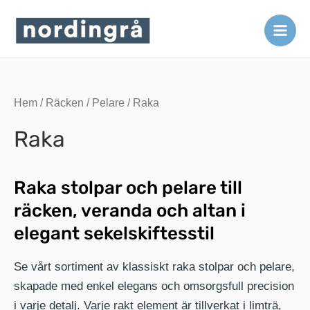
Hoppa
till
Main
innehåll
Men
Hem
/
Räcken
/
Pelare
/ Raka
Raka
Raka stolpar och pelare till
räcken, veranda och altan i
elegant sekelskiftesstil
Se vårt sortiment av klassiskt raka stolpar och pelare,
skapade med enkel elegans och omsorgsfull precision
i varje detalj. Varje rakt element är tillverkat i limträ,