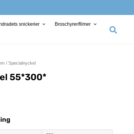
dradets snickerier
Broschyrer/filmer
Sök
tem
/ Specialnyckel
el
55*300*
ing