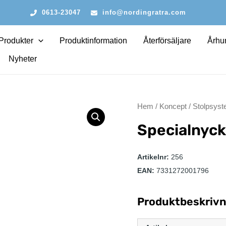
0613-23047
info@nordingratra.com
Produkter
Produktinformation
Återförsäljare
Århun
Nyheter
Hem
/
Koncept
/
Stolpsys
Specialnyck
Artikelnr:
256
EAN:
7331272001796
Produktbeskrivn