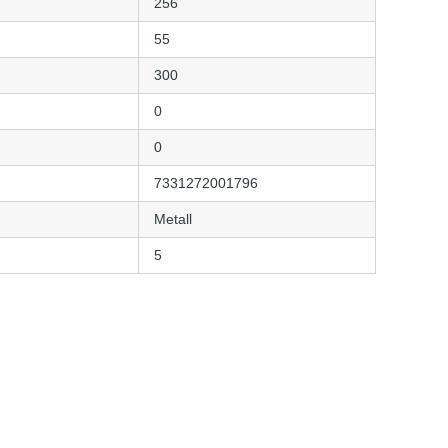
256
55
300
0
0
7331272001796
Metall
5