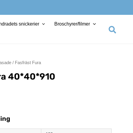
dradets snickerier
Broschyrer/filmer
Sök
asade
/ Fasfräst Fura
ra
40*40*910
ing