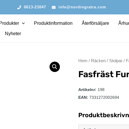
0613-23047
info@nordingratra.com
Produkter
Produktinformation
Återförsäljare
Århun
Nyheter
Hem
/
Räcken
/
Stolpar
/
F
Fasfräst Fu
Artikelnr:
198
EAN:
7331272002694
Produktbeskrivn