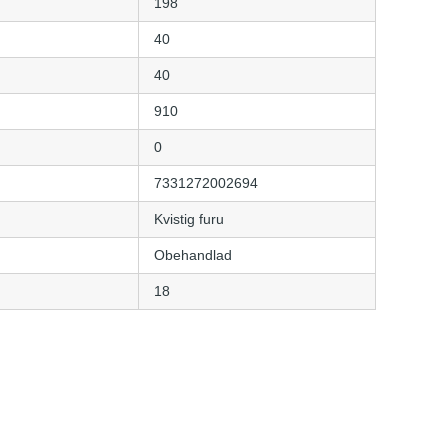
198
40
40
910
0
7331272002694
Kvistig furu
Obehandlad
18