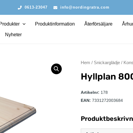
0613-23047
info@nordingratra.com
Produkter
Produktinformation
Återförsäljare
Århun
Nyheter
Hem
/
Snickarglädje
/
Kons
Hyllplan
80
Artikelnr:
178
EAN:
7331272003684
Produktbeskrivn