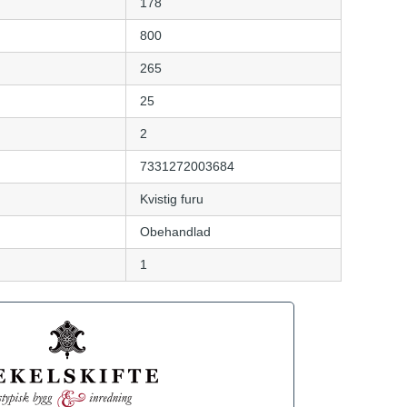
178
800
265
25
2
7331272003684
Kvistig furu
Obehandlad
1