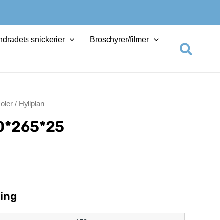
dradets snickerier
Broschyrer/filmer
Sök
oler
/ Hyllplan
0*265*25
ing